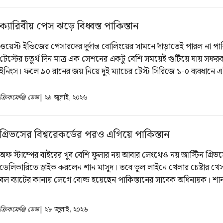
ক্যারিবীয় পেস ঝড়ে বিধ্বস্ত পাকিস্তান
ওয়েস্ট ইন্ডিজের পেসারদের দুর্দান্ত বোলিংয়ের সামনে দাঁড়াতেই পারল না পাক
টেস্টের চতুর্থ দিন মাত্র এক সেশনের একটু বেশি সময়েই গুটিয়ে যায় সফরকা
ইনিংস। ফলে ৯০ রানের জয় নিয়ে দুই ম্যাচের টেস্ট সিরিজে ১-০ ব্যবধানে 
স্বাগতিকরা।জয়ের জন্য ২১১ রানের লক্ষ্য তাড়া করতে নেমে পাকিস্তান 
মাত্র ১২০ রানে।
ক্রিকফ্রেঞ্জি ডেস্ক
| ২৯ জুলাই, ২০২৬
গ্রিভসের বিশ্বরেকর্ডের পরও এগিয়ে পাকিস্তান
অফ স্টাম্পের বাইরের খুব বেশি ফুলার নয় আবার লেংথেও নয় জাস্টিন গ্র
ডেলিভারিতে ড্রাইভ করলেন শান মাসুদ। তবে ভুল লাইনে খেলার চেষ্টার খে
বল ব্যাটের কানায় লেগে বোল্ড হয়েছেন পাকিস্তানের সাবেক অধিনায়ক। শা
মোহাম্মদ রিজওয়ান, আমির জামাল, আলী উসমান ও মোহাম্মদ আব্বাসকে 
গ্রিভস।
ক্রিকফ্রেঞ্জি ডেস্ক
| ২৮ জুলাই, ২০২৬