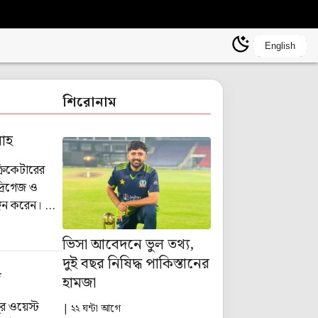
English
শিরোনাম
াহ
ক্রিকেটারের
্রিগেজ ও
্গন করেন। সেই
শুরু হয়েছে
ভিসা আবেদনে ভুল তথ্য,
দুই বছর নিষিদ্ধ পাকিস্তানের
জ
হামজা
র ওয়েস্ট
| ২২ ঘন্টা আগে