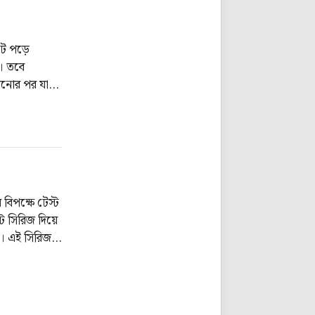
টে পড়ে
। তবে
রানোর পর যা
হোপ। তাদের
স্ট ইন্ডিজ।
বিপক্ষে টেস্ট
্ট সিরিজ দিয়ে
ম। এই সিরিজটি