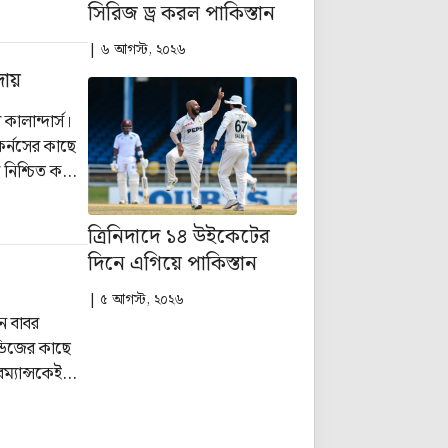
সিরিজ ড্র করল পাকিস্তান
| ৬ আগস্ট, ২০২৬
দায়
ালান্দার্স।
িকর্নসের কাছে
নিশ্চিত করে
্ছে লাহোরকে।
ত্রিনিদাদে ১৪ উইকেটের
দিনে এগিয়ে পাকিস্তান
| ৫ আগস্ট, ২০২৬
ন বাবর
্ডিজের কাছে
ম্যান্সকেই