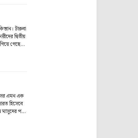
িস্তান। টারুবা
রীদের দ্বিতীয়
এগিয়ে গেছে
অলআউট হয়েছে
িভসের এমন এক
সারত হিসেবে
ন মাসুদের পর
ফেরালেন