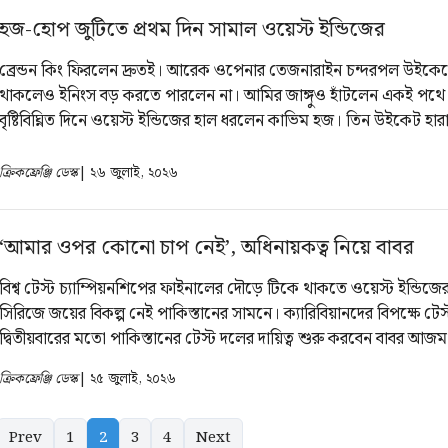
হজ-হোপ জুটিতে প্রথম দিন সামাল ওয়েস্ট ইন্ডিজের
ব্রেন্ডন কিং ফিরলেন দ্রুতই। আরেক ওপেনার তেজনারাইন চন্দরপল উইকে
থাকলেও ইনিংস বড় করতে পারলেন না। আমির জাঙ্গুও হাঁটলেন একই পথে
বৃষ্টিবিঘ্নিত দিনে ওয়েস্ট ইন্ডিজের হাল ধরলেন কাভিম হজ। তিন উইকেট হা
করা প্রয়োজন ছিল হজ সেটাই করলেন। তাকে দারুণভাবে সঙ্গ দিলেন শাই 
দুজনের অবিচ্ছিন্ন জুটিতে প্রথম দিন শেষে ৩ উইকেটে ১৯৪ রান তুলেছে ওয়ে
ক্রিকফ্রেঞ্জি ডেস্ক
| ২৬ জুলাই, ২০২৬
‘আমার ওপর কোনো চাপ নেই’, অধিনায়কত্ব নিয়ে বাবর
বিশ্ব টেস্ট চ্যাম্পিয়নশিপের ফাইনালের দৌড়ে টিকে থাকতে ওয়েস্ট ইন্ডিজের 
সিরিজে জয়ের বিকল্প নেই পাকিস্তানের সামনে। ক্যারিবিয়ানদের বিপক্ষে টেস
দ্বিতীয়বারের মতো পাকিস্তানের টেস্ট দলের দায়িত্ব শুরু করবেন বাবর আজ
তাই পাকিস্তানি এই ব্যাটারের জন্যও অনেক গুরুত্বপূর্ণ।
ক্রিকফ্রেঞ্জি ডেস্ক
| ২৫ জুলাই, ২০২৬
Prev
1
2
3
4
Next