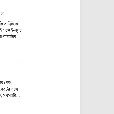
িল
জুরিতে ছিটকে
সঙ্গে ইনজুরি
্য ব্যাটার
িকেট বোর্ড
ান। বরং
িকেটের সঙ্গে
, সমস্যাটা