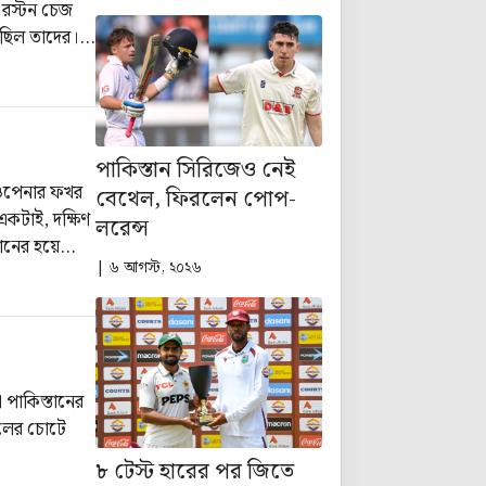
 রস্টন চেজ
 ছিল তাদের।
ত্যয়ও ব্যক্ত
পাকিস্তান সিরিজেও নেই
ঞ ওপেনার ফখর
বেথেল, ফিরলেন পোপ-
একটাই, দক্ষিণ
লরেন্স
তানের হয়ে
| ৬ আগস্ট, ২০২৬
পিসিবি) সাদা
 পাকিস্তানের
ঙুলের চোটে
৮ টেস্ট হারের পর জিতে