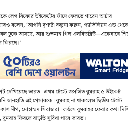
গিলকে লেগ বিফোর উইকেটের ফাঁদে ফেলতে পারেন আর্চার।
আরও বলেন, ‘আপনি দৃশ্যটা কল্পনা করুন, প্যাভিলিয়ন এন্ড থেক
 বল ঢুকে আসছে, আর শুভমান গিল এলবিডব্লিউ—একেবারে শি
ে ফিরছে।’
পট দেখিয়েছে ভারত। প্রথম টেস্টে জসপ্রিত বুমরাহ ৫ উইকেট
নি ডানহাতি এই পেসারকে। বুমরাহ না থাকলেও দ্বিতীয় টেস্টে
শ দীপ, মোহাম্মদ সিরাজরা। লর্ডসে বুমরাহর ফেরার কথা নিশ্
 বুমরাহ ফিরলে বাড়তি সুবিধা পাবে ভারত।