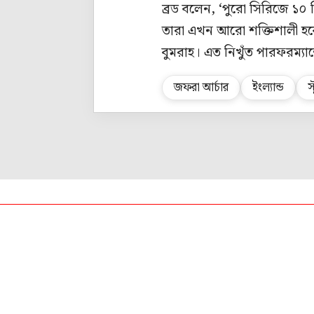
ব্রড বলেন, ‘পুরো সিরিজে ১০
তারা এখন আরো শক্তিশালী হবে
বুমরাহ। এত নিখুঁত পারফরম্যা
জফরা আর্চার
ইংল্যান্ড
স