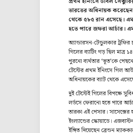
প্রথম ইনিংসে ডাবল সেঞ্চুরির
ভারতের অধিনায়ক করেছেন ৪৩
থেকে ৫৮৫ রান এসেছে। এমন ছ
হতে পারে জফরা আর্চার। এমন
অ্যান্ডারসন-টেন্ডুলকার ট্রফি
গিলের ব্যাটিং গড় ছিল মাত্র 
পুরনো ব্যর্থতার ‘ভূত’কে পে
টেস্টের প্রথম ইনিংসে গিল আ
অধিনায়কের ব্যাট থেকে এসেছ
দুই টেস্টেই গিলের বিপক্ষে 
লর্ডসে ফেরানো হতে পারে আর
তারকা এই পেসার। সাসেক্সের 
ইংল্যান্ডের স্কোয়াডে। এজবাস
ইঙ্গিত দিয়েছেন ব্রেন্ডন ম্যাক