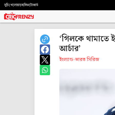
সূচি
খেলোয়াড়
ছবি
ফটোকার্ড
‘গিলকে থামাতে ইং
আর্চার’
ইংল্যান্ড-ভারত সিরিজ