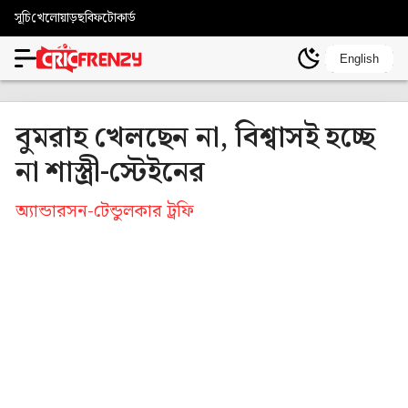
সূচি
খেলোয়াড়
ছবি
ফটোকার্ড
English
বুমরাহ খেলছেন না, বিশ্বাসই হচ্ছে
না শাস্ত্রী-স্টেইনের
অ্যান্ডারসন-টেন্ডুলকার ট্রফি