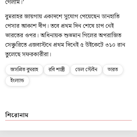
গেলাম।’
বুমরাহর জায়গায় একাদশে সুযোগ পেয়েছেন ডানহাতি
পেসার আকাশ দীপ। তবে প্রথম দিন শেষে চাপ নেই
ভারতের ওপর। অধিনায়ক শুভমান গিলের অপরাজিত
সেঞ্চুরিতে এজবাস্টনে প্রথম দিনেই ৫ উইকেটে ৩১০ রান
তুলেছে সফরকারীরা।
জসপ্রিত বুমরাহ
রবি শাস্ত্রী
ডেল স্টেইন
ভারত
ইংল্যান্ড
শিরোনাম