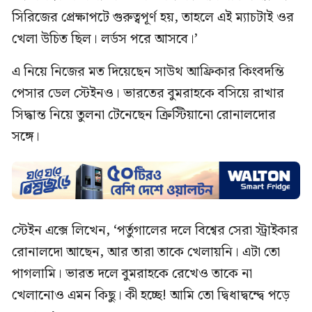
সিরিজের প্রেক্ষাপটে গুরুত্বপূর্ণ হয়, তাহলে এই ম্যাচটাই ওর
খেলা উচিত ছিল। লর্ডস পরে আসবে।’
এ নিয়ে নিজের মত দিয়েছেন সাউথ আফ্রিকার কিংবদন্তি
পেসার ডেল স্টেইনও। ভারতের বুমরাহকে বসিয়ে রাখার
সিদ্ধান্ত নিয়ে তুলনা টেনেছেন ক্রিস্টিয়ানো রোনালদোর
সঙ্গে।
স্টেইন এক্সে লিখেন, ‘পর্তুগালের দলে বিশ্বের সেরা স্ট্রাইকার
রোনালদো আছেন, আর তারা তাকে খেলায়নি। এটা তো
পাগলামি। ভারত দলে বুমরাহকে রেখেও তাকে না
খেলানোও এমন কিছু। কী হচ্ছে! আমি তো দ্বিধাদ্বন্দ্বে পড়ে