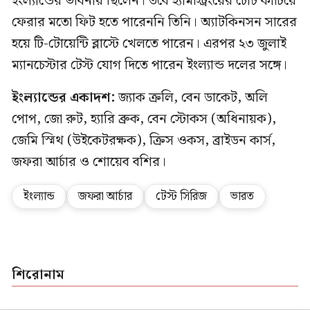
ইংল্যান্ডের ভাবনায় ছিলেন। তবে হ্যামস্ট্রিংয়ের চোট কাটিয়ে
ফেরার মতো ফিট হতে পারেননি তিনি। অ্যাটকিনসন সারের
হয়ে টি-টোয়েন্টি ব্লাস্টে খেলতে পারেন। এরপর ২৩ জুলাই
ম্যানচেস্টার টেস্ট যোগ দিতে পারেন ইংল্যান্ড দলের সঙ্গে।
ইংল্যান্ডের একাদশ:
জ্যাক ক্রলি, বেন ডাকেট, অলি
পোপ, জো রুট, হ্যারি ব্রুক, বেন স্টোকস (অধিনায়ক),
জেমি স্মিথ (উইকেটরক্ষক), ক্রিস ওকস, ব্রাইডন কার্স,
জফরা আর্চার ও শোয়েব বশির।
ইংল্যান্ড
জফরা আর্চার
টেস্ট সিরিজ
ভারত
শিরোনাম