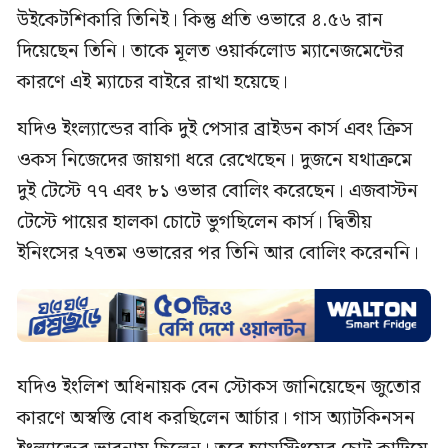
উইকেটশিকারি তিনিই। কিন্তু প্রতি ওভারে ৪.৫৬ রান
দিয়েছেন তিনি। তাকে মূলত ওয়ার্কলোড ম্যানেজমেন্টের
কারণে এই ম্যাচের বাইরে রাখা হয়েছে।
যদিও ইংল্যান্ডের বাকি দুই পেসার ব্রাইডন কার্স এবং ক্রিস
ওকস নিজেদের জায়গা ধরে রেখেছেন। দুজনে যথাক্রমে
দুই টেস্টে ৭৭ এবং ৮১ ওভার বোলিং করেছেন। এজবাস্টন
টেস্টে পায়ের হালকা চোটে ভুগছিলেন কার্স। দ্বিতীয়
ইনিংসের ২৭তম ওভারের পর তিনি আর বোলিং করেননি।
যদিও ইংলিশ অধিনায়ক বেন স্টোকস জানিয়েছেন জুতোর
কারণে অস্বস্তি বোধ করছিলেন আর্চার। গাস অ্যাটকিনসন