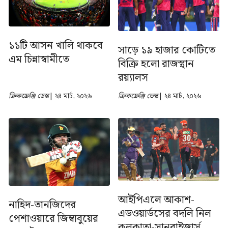
১১টি আসন খালি থাকবে
সাড়ে ১৯ হাজার কোটিতে
এম চিন্নাস্বামীতে
বিক্রি হলো রাজস্থান
রয়্যালস
ক্রিকফ্রেঞ্জি ডেস্ক
| ২৪ মার্চ, ২০২৬
ক্রিকফ্রেঞ্জি ডেস্ক
| ২৪ মার্চ, ২০২৬
আইপিএলে আকাশ-
নাহিদ-তানজিদের
এডওয়ার্ডসের বদলি নিল
পেশাওয়ারে জিম্বাবুয়ের
কলকাতা-সানরাইজার্স