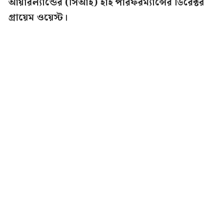
আয়ারল্যান্ডের (সিআই) হাই পারফরম্যান্সের ডিরেক্টর
গ্রায়েম ওয়েস্ট।