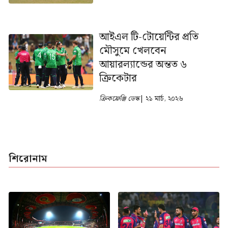
আইএল টি-টোয়েন্টির প্রতি
মৌসুমে খেলবেন
আয়ারল্যান্ডের অন্তত ৬
ক্রিকেটার
ক্রিকফ্রেঞ্জি ডেস্ক
| ২১ মার্চ, ২০২৬
শিরোনাম