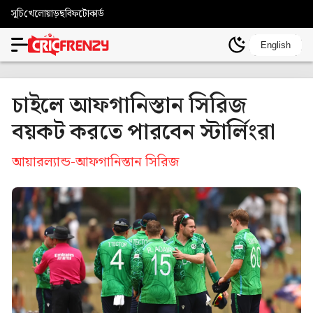
সূচি
খেলোয়াড়
ছবি
ফটোকার্ড
English
চাইলে আফগানিস্তান সিরিজ
বয়কট করতে পারবেন স্টার্লিংরা
আয়ারল্যান্ড-আফগানিস্তান সিরিজ