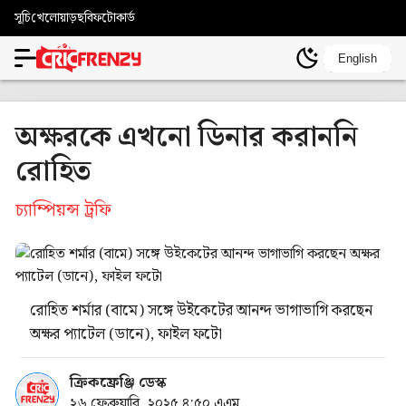
সূচি
খেলোয়াড়
ছবি
ফটোকার্ড
English
অক্ষরকে এখনো ডিনার করাননি
রোহিত
চ্যাম্পিয়ন্স ট্রফি
রোহিত শর্মার (বামে) সঙ্গে উইকেটের আনন্দ ভাগাভাগি করছেন
অক্ষর প্যাটেল (ডানে), ফাইল ফটো
ক্রিকফ্রেঞ্জি ডেস্ক
২৬ ফেব্রুয়ারি, ২০২৫ ৪:৫০ এএম