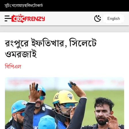
সূচি
খেলোয়াড়
ছবি
ফটোকার্ড
English
রংপুরে ইফতিখার, সিলেটে
ওমরজাই
বিপিএল