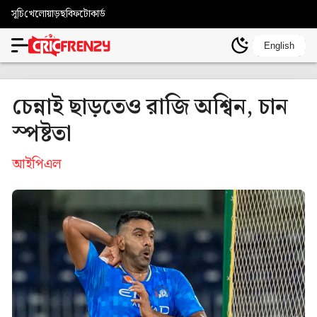
সূচি
খেলোয়াড়
ছবি
ফটোকার্ড
English
চেন্নাই ছাড়তেও রাজি অশ্বিন, চান
স্পষ্টতা
আইপিএল