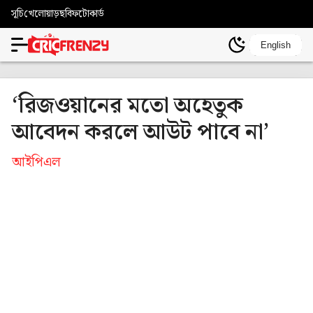
সূচি
খেলোয়াড়
ছবি
ফটোকার্ড
English
‘রিজওয়ানের মতো অহেতুক
আবেদন করলে আউট পাবে না’
আইপিএল