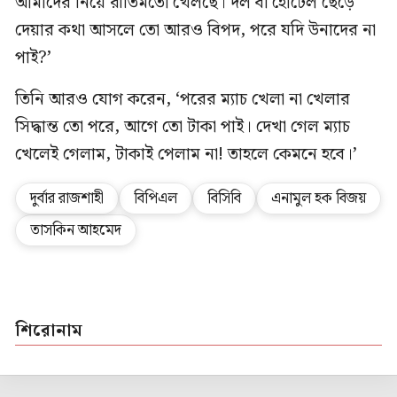
আমাদের নিয়ে রীতিমতো খেলছে। দল বা হোটেল ছেড়ে
দেয়ার কথা আসলে তো আরও বিপদ, পরে যদি উনাদের না
পাই?’
তিনি আরও যোগ করেন, ‘পরের ম্যাচ খেলা না খেলার
সিদ্ধান্ত তো পরে, আগে তো টাকা পাই। দেখা গেল ম্যাচ
খেলেই গেলাম, টাকাই পেলাম না! তাহলে কেমনে হবে।’
দুর্বার রাজশাহী
বিপিএল
বিসিবি
এনামুল হক বিজয়
তাসকিন আহমেদ
শিরোনাম