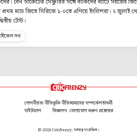
ের। বেন ডাকেটের সেঞ্চুরির সঙ্গে বাকিদের ব্যাটে সহজেই জি
প্রথম ম্যাচ জিতে সিরিজে ১-০তে এগিয়ে ইংলিশরা। ২ জুলাই থ
্বিতীয় টেস্ট।
াইকেল ভন
গোপনীয়তা নীতি
কুকি নীতি
আমাদের সম্পর্কে
শর্তাবলী
সাইটম্যাপ
বিজ্ঞাপন
যোগাযোগ করুন
প্রশ্নোত্তর
© 2026 Cricfrenzy. সর্বস্বত্ব সংরক্ষিত।