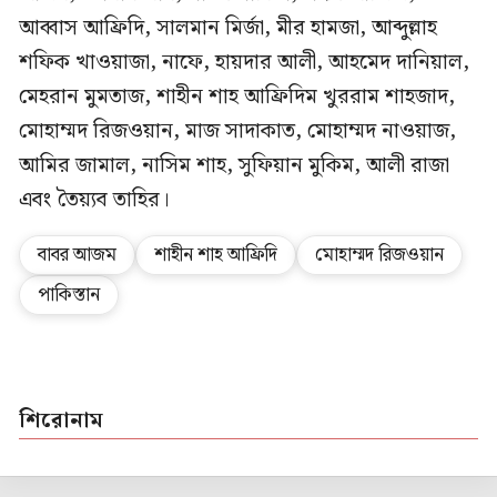
আব্বাস আফ্রিদি, সালমান মির্জা, মীর হামজা, আব্দুল্লাহ
শফিক খাওয়াজা, নাফে, হায়দার আলী, আহমেদ দানিয়াল,
মেহরান মুমতাজ, শাহীন শাহ আফ্রিদিম খুররাম শাহজাদ,
মোহাম্মদ রিজওয়ান, মাজ সাদাকাত, মোহাম্মদ নাওয়াজ,
আমির জামাল, নাসিম শাহ, সুফিয়ান মুকিম, আলী রাজা
এবং তৈয়্যব তাহির।
বাবর আজম
শাহীন শাহ আফ্রিদি
মোহাম্মদ রিজওয়ান
পাকিস্তান
শিরোনাম