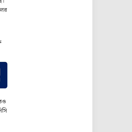
ে।
লের
ষ
তেও
িসি