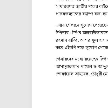
সাধাররণত জাতীয় দলের বাইরে 
পারফরম্যান্সের ক্যাম্প করা হয়
এবার সেখানে সুযোগ পেয়েছেন
স্পিনার। স্পিন অলরাউন্ডারদ
রহমান রাব্বি, আশরাফুল হাসান
করে এইচপি দলে সুযোগ পেয়ে
পেসারদের মধ্যে রয়েছেন রিপন
আসাদুজ্জামান পায়েল ও আব্দ
তোফায়েল আহমেদ, চৌধুরী মোহ