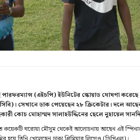
ই পারফরম্যান্স (এইচপি) ইউনিটের স্কোয়াড ঘোষণা করেছে
(বিসিবি)। সেখানে ডাক পেয়েছেন ২৮ ক্রিকেটার। দলে আছে
কারী কোচ মোহাম্মদ সালাহউদ্দিনের ছেলে নুহায়েল সানদ
 গত কয়েকটি ঘরোয়া মৌসুম থেকেই আলোচনায় আছেন এই স্পিনা
ডেমির হয়ে তিনি খেলেছেন ঢাকা প্রিমিয়ার লিগেও (ডিপিএল)।