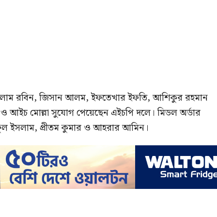
 ইসলাম রবিন, জিসান আলম, ইফতেখার ইফতি, আশিকুর রহমান
 ও আইচ মোল্লা সুযোগ পেয়েছেন এইচপি দলে। মিডল অর্ডার
ফুল ইসলাম, প্রীতম কুমার ও আহরার আমিন।