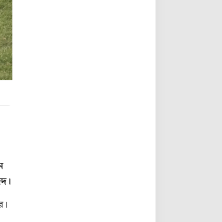
ন
িদ।
র।