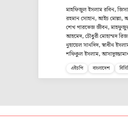
মাহফিজুল ইসলাম রবিন, জিস
রহমান সোহান, আইচ মোল্লা, আ
শেখ পারভেজ জীবন, মাহফুজুর
আহমেদ, চৌধুরী মোহাম্মদ রি
নুহায়েল সানদিদ, স্বাধীন ইসল
শফিকুল ইসলাম, আসাদুজ্জামা
এইচপি
বাংলাদেশ
বিসি