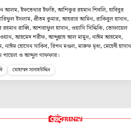
ান আলম, ইফতেখার ইফতি, আশিকুর রহমান শিবলি, হাবিবুর
রিফুল ইসলাম, প্রীতম কুমার, আহরার আমিন, রাকিবুল হাসান,
 রহমান রাব্বি, আশরাফুল হাসান, ওয়াসি সিদ্দিকি, তোফায়েল
জওয়ান, আহমেদ শরীফ, আব্দুল্লাহ আল মামুন, নাঈম আহমেদ,
াম, নাঈম হোসেন সাকিব, রিপন মণ্ডল, মারুফ মৃধা, মেহেদী হাসান
ন পায়েল ও আব্দুল গাফফার।
বি
মোহাম্মদ সালাহউদ্দিন