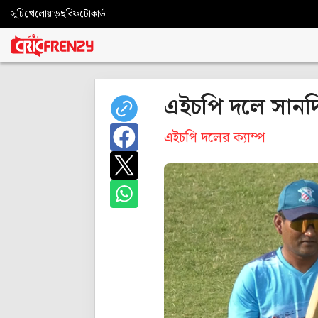
সূচি
খেলোয়াড়
ছবি
ফটোকার্ড
এইচপি দলে সানদি
এইচপি দলের ক্যাম্প