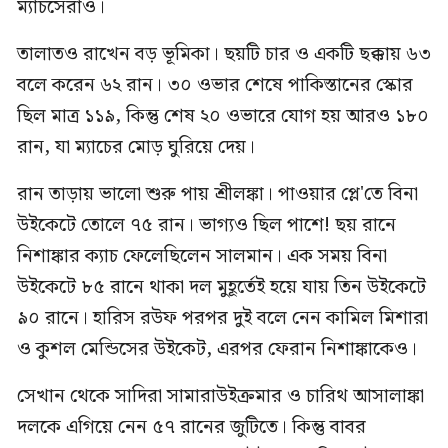
ম্যাচসেরাও।
তালাতও রাখেন বড় ভূমিকা। ছয়টি চার ও একটি ছক্কায় ৬৩
বলে করেন ৬২ রান। ৩০ ওভার শেষে পাকিস্তানের স্কোর
ছিল মাত্র ১১৯, কিন্তু শেষ ২০ ওভারে যোগ হয় আরও ১৮০
রান, যা ম্যাচের মোড় ঘুরিয়ে দেয়।
রান তাড়ায় ভালো শুরু পায় শ্রীলঙ্কা। পাওয়ার প্লে'তে বিনা
উইকেটে তোলে ৭৫ রান। ভাগ্যও ছিল পাশে! ছয় রানে
নিশাঙ্কার ক্যাচ ফেলেছিলেন সালমান। এক সময় বিনা
উইকেটে ৮৫ রানে থাকা দল মুহূর্তেই হয়ে যায় তিন উইকেটে
৯০ রানে। হারিস রউফ পরপর দুই বলে নেন কামিল মিশারা
ও কুশল মেন্ডিসের উইকেট, এরপর ফেরান নিশাঙ্কাকেও।
সেখান থেকে সাদিরা সামারাউইক্রমার ও চারিথ আসালাঙ্কা
দলকে এগিয়ে নেন ৫৭ রানের জুটিতে। কিন্তু বাবর