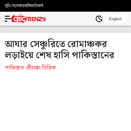
সূচি
খেলোয়াড়
ছবি
ফটোকার্ড
English
আঘার সেঞ্চুরিতে রোমাঞ্চকর
লড়াইয়ে শেষ হাসি পাকিস্তানের
পাকিস্তান-শ্রীলঙ্কা সিরিজ