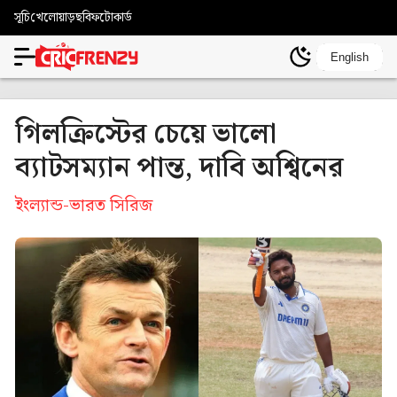
সূচি
খেলোয়াড়
ছবি
ফটোকার্ড
English
গিলক্রিস্টের চেয়ে ভালো
ব্যাটসম্যান পান্ত, দাবি অশ্বিনের
ইংল্যান্ড-ভারত সিরিজ