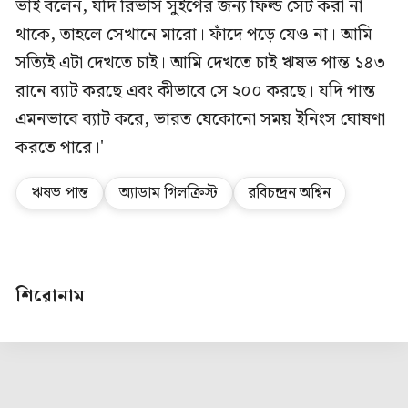
ভাই বলেন, যদি রিভার্স সুইপের জন্য ফিল্ড সেট করা না
থাকে, তাহলে সেখানে মারো। ফাঁদে পড়ে যেও না। আমি
সত্যিই এটা দেখতে চাই। আমি দেখতে চাই ঋষভ পান্ত ১৪৩
রানে ব্যাট করছে এবং কীভাবে সে ২০০ করছে। যদি পান্ত
এমনভাবে ব্যাট করে, ভারত যেকোনো সময় ইনিংস ঘোষণা
করতে পারে।'
ঋষভ পান্ত
অ্যাডাম গিলক্রিস্ট
রবিচন্দ্রন অশ্বিন
শিরোনাম