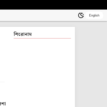
English
শিরোনাম
েশা