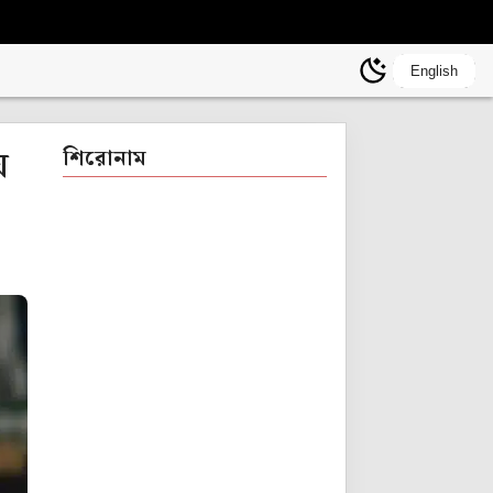
English
য়
শিরোনাম