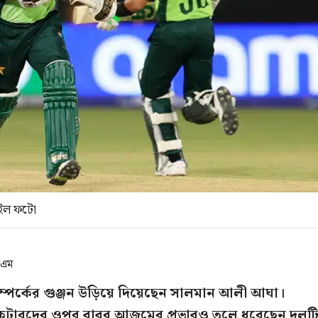
াইল ফটো
িএম
ম্পর্কের গুঞ্জন উড়িয়ে দিয়েছেন সালমান আলী আঘা।
িকেটারদের ওপর বাবর আজমের প্রভাবও তুলে ধরেছেন দলট