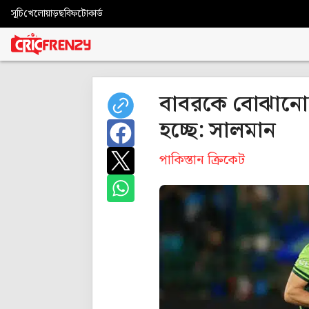
সূচি
খেলোয়াড়
ছবি
ফটোকার্ড
বাবরকে বোঝানোর
হচ্ছে: সালমান
পাকিস্তান ক্রিকেট