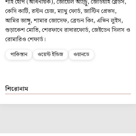
শাই হোপ (অধিনায়ক), জোয়েল অ্যান্ড্রু, জেডিয়াহ ব্লেডস,
কেসি কার্টি, রস্টন চেজ, ম্যাথু ফোর্ড, জাস্টিন গ্রেভস,
আমির জাঙ্গু, শামার জোসেফ, ব্রেন্ডন কিং, এভিন লুইস,
গুড়াকেশ মোতি, শেরফানে রাদারফোর্ড, জেইডেন সিলস ও
রোমারিও শেফার্ড।
পাকিস্তান
ওয়েস্ট ইন্ডিজ
ওয়ানডে
শিরোনাম