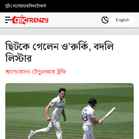
সূচি
খেলোয়াড়
ছবি
ফটোকার্ড
English
ছিটকে গেলেন ও’রুর্কি, বদলি
লিস্টার
অ্যান্ডারসন-টেন্ডুলকার ট্রফি