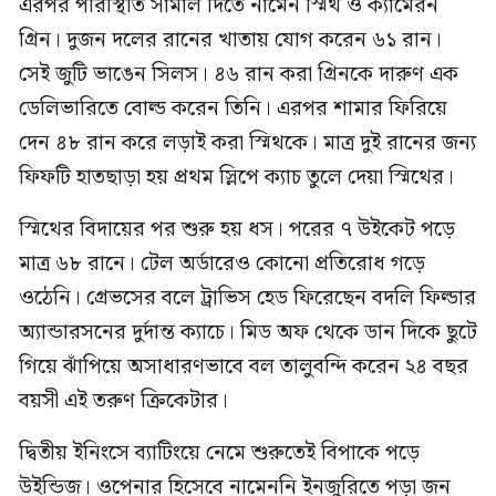
এরপর পরিস্থিতি সামাল দিতে নামেন স্মিথ ও ক্যামেরন
গ্রিন। দুজন দলের রানের খাতায় যোগ করেন ৬১ রান।
সেই জুটি ভাঙেন সিলস। ৪৬ রান করা গ্রিনকে দারুণ এক
ডেলিভারিতে বোল্ড করেন তিনি। এরপর শামার ফিরিয়ে
দেন ৪৮ রান করে লড়াই করা স্মিথকে। মাত্র দুই রানের জন্য
ফিফটি হাতছাড়া হয় প্রথম স্লিপে ক্যাচ তুলে দেয়া স্মিথের।
স্মিথের বিদায়ের পর শুরু হয় ধস। পরের ৭ উইকেট পড়ে
মাত্র ৬৮ রানে। টেল অর্ডারেও কোনো প্রতিরোধ গড়ে
ওঠেনি। গ্রেভসের বলে ট্রাভিস হেড ফিরেছেন বদলি ফিল্ডার
অ্যান্ডারসনের দুর্দান্ত ক্যাচে। মিড অফ থেকে ডান দিকে ছুটে
গিয়ে ঝাঁপিয়ে অসাধারণভাবে বল তালুবন্দি করেন ২৪ বছর
বয়সী এই তরুণ ক্রিকেটার।
দ্বিতীয় ইনিংসে ব্যাটিংয়ে নেমে শুরুতেই বিপাকে পড়ে
উইন্ডিজ। ওপেনার হিসেবে নামেননি ইনজুরিতে পড়া জন