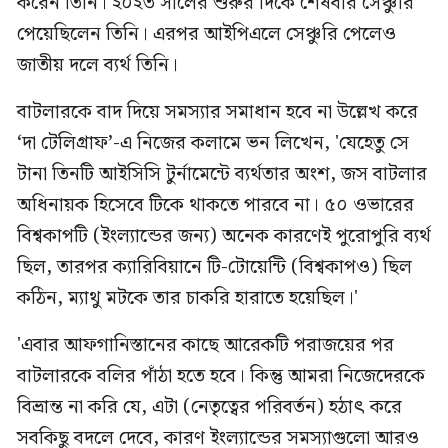
করেন তিনি। ২০২৩ সালের শুরুর দিকে শেষবার সেঞ্চুরি
পেয়েছিলেন তিনি। এরপর আইপিএলে সেঞ্চুরি পেলেও
জাতীয় দলে ব্যর্থ তিনি।
বাটলারকে বাদ দিয়ে সমস্যার সমাধান হবে না উল্লেখ করে
‘দা টেলিগ্রাফ’-এ নিজের কলামে ভন লিখেন, 'যেহেতু সে
টানা তিনটি আইসিসি টুর্নামেন্টে ব্যর্থতার অংশ, জস বাটলার
অধিনায়ক হিসেবে টিকে থাকতে পারবে না। ৫০ ওভারের
বিশ্বকাপটি (ইংল্যান্ডের জন্য) অনেক কারণেই পুরোপুরি ব্যর্থ
ছিল, তারপর ক্যারিবিয়ানে টি-টোয়েন্টি (বিশ্বকাপও) ছিল
কঠিন, ম্যাথু মটকে তার চাকরি হারাতে হয়েছিল।'
'এবার আফগানিস্তানের কাছে আরেকটি পরাজয়ের পর
বাটলারকে বলির পাঁঠা হতে হবে। কিন্তু আমরা নিজেদেরকে
বিভ্রান্ত না করি যে, এটা (নেতৃত্বের পরিবর্তন) হঠাৎ করে
সবকিছু বদলে দেবে, কারণ ইংল্যান্ডের সমস্যাগুলো আরও