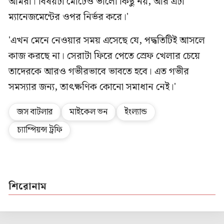
আমরা। বিষয়টা মোটেও ভালো কিছু নয়, আর এটা
ম্যানেজমেন্টের ওপর নির্ভর করে।'
'এখন মেনে নেওয়ার সময় এসেছে যে, পদ্ধতিটিই আসলে
কাজ করছে না। সেরাটা ফিরে পেতে স্রেফ খেলার চেয়ে
তাদেরকে আরও গভীরভাবে ভাবতে হবে। এত গভীর
সমস্যার জন্য, তাৎক্ষণিক কোনো সমাধান নেই।'
জস বাটলার
মাইকেল ভন
ইংল্যান্ড
চ্যাম্পিয়ন্স ট্রফি
শিরোনাম