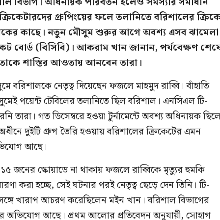
শাল বিভাগ। অধিনায়ক পরিবর্তন হলেও সমস্যার সমাধান
ক্রিকেটারদের গ্রুপিংয়ের ফলে তলানিতে বরিশালের ক্রিক
র কাছে। নতুন মৌসুম শুরুর আগে অবশ্য এসব ঝামেলা
কেট বোর্ড (বিসিবি)। আকরাম খান জানান, পর্যবেক্ষণ শেষ
লে তাকে শাস্তির আওতায় আনবেন তারা।
বরিশালকে নেতৃত্ব দিয়েছেন ফজলে মাহমুদ রাব্বি। বাঁহাতি
ৌসুমেই পয়েন্ট টেবিলের তলানিতে ছিল বরিশাল। এনসিএল টি-
েনি তারা। গত ডিসেম্বরে হওয়া টুর্নামেন্টে অবশ্য অধিনায়ক ছিল
ধীনে দুইটি গ্রুপ তৈরি হওয়ায় বরিশালের ক্রিকেটের এমন
 অভিযোগ আছে।
১৫ জনের স্কোয়াডে না থাকায় ফজলে রাব্বিকে মৃত্যুর হুমকি
রণা করা হচ্ছে, সেই ঘটনার পরই নেতৃত্ব ছেড়ে দেন তিনি। টি-
 সঙ্গে খারাপ আচরণ করেছিলেন মইন খান। বরিশাল বিভাগের
্বের অভিযোগ আছে। প্রথম আলোর প্রতিবেদন অনুযায়ী, সোহাগ