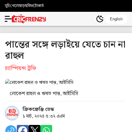
সূচি
খেলোয়াড়
ছবি
ফটোকার্ড
English
পান্তের সঙ্গে লড়াইয়ে যেতে চান না
রাহুল
চ্যাম্পিয়ন্স ট্রফি
লোকেশ রাহুল ও ঋষভ পান্ত, আইসিসি
ক্রিকফ্রেঞ্জি ডেস্ক
১ মার্চ, ২০২৫ ৫:৩২ এএম