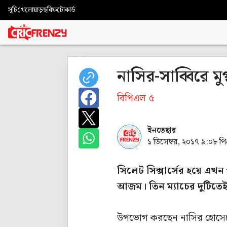
সূচি
খেলোয়াড়
ছবি
ফটোকার্ড
নাসির-সাব্বিরে ম
বিপিএল ৫
ইনতেছার
১ ডিসেম্বর, ২০১৭ ৯:০৮ প
সিলেট সিক্সার্সের হয়ে এখন প
আজম। তিন ম্যাচের দুটিতে
উপভোগ করছেন নাসির হোসেনে