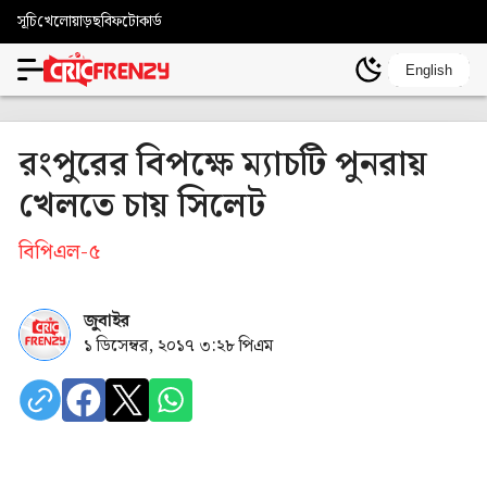
সূচি
খেলোয়াড়
ছবি
ফটোকার্ড
English
রংপুরের বিপক্ষে ম্যাচটি পুনরায়
খেলতে চায় সিলেট
বিপিএল-৫
জুবাইর
১ ডিসেম্বর, ২০১৭ ৩:২৮ পিএম