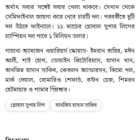
অর্থাৎ সবার সঙ্গেই সবার খেলা থাকবে। সেখান থেকে
সেমিফাইনাল জায়গা করে নেবে চারটি দল। পরবর্তীতে দুটি
দল উঠবে ফাইনালে। ১১ ম্যাচের গ্লোবাল সুপার লিগের
চ্যাম্পিয়ন দল পাবে ১ মিলিয়ন ডলার।
গায়ানা অ্যামাজন ওয়ারিয়র্স স্কোয়াড- ইমরান তাহির, মঈন
আলী, শাই হোপ, ডোয়াইন প্রিটোরিয়াস, হাসান খান,
তানজিম হাসান সাকিব, কেভলন অ্যান্ডারসন, কিমো পল,
মার্ক দেয়াল, রোমারিও শেফার্ড, রস্টন চেজ, শিমরন
হেটমায়ার ও শামার স্প্রিঙ্গার।
গ্লোবাল সুপার লিগ
তানজিম হাসান সাকিব