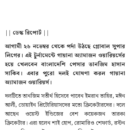
|| ডেস্ক রিপোর্ট ||
আগামী ২৬ নভেম্বর থেকে পর্দা উঠছে গ্লোবাল সুপার
লিগের। এই টুর্নামেন্টে গায়ানা অ্যামাজন ওয়ারিয়র্সের
হয়ে খেলবেন বাংলাদেশি পেসার তানজিম হাসান
সাকিব। এবার পুরো দলই ঘোষণা করল গায়ানা
অ্যামাজন ওয়ারিয়র্স।
দলটিতে তানজিম সতীর্থ হিসেবে পাবেন ইমরান তাহির, মঈন
আলী, ডোয়াইন প্রিটোরিয়াসদের মতো ক্রিকেটারদের। দলে
আছেন ওয়েস্ট ইন্ডিজের বেশ কয়েকজন তারকা
ক্রিকেটার। এরা হলেন শাই হোপ, রোমারিও শেফার্ড, রস্টন