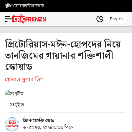
সূচি
খেলোয়াড়
ছবি
ফটোকার্ড
English
প্রিটোরিয়াস-মঈন-হোপদের নিয়ে
তানজিমের গায়ানার শক্তিশালী
স্কোয়াড
গ্লোবাল সুপার লিগ
সংগৃহীত
ক্রিকফ্রেঞ্জি ডেস্ক
৬ নভেম্বর, ২০২৪ ৫:৫৬ পিএম