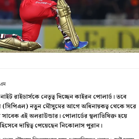
িএম
াইট রাইডার্সকে নেতৃত্ব দিচ্ছেন কাইরন পোলার্ড। তবে
গের (সিপিএল) নতুন মৌসুমের আগে অধিনায়কত্ব থেকে সরে
র সাবেক এই অলরাউন্ডার। পোলার্ডের স্থলাভিষিক্ত হয়ে
হিসেবে দায়িত্ব পেয়েছেন নিকোলাস পুরান।