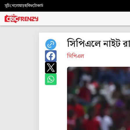
সূচি
খেলোয়াড়
ছবি
ফটোকার্ড
সিপিএলে নাইট রা
সিপিএল