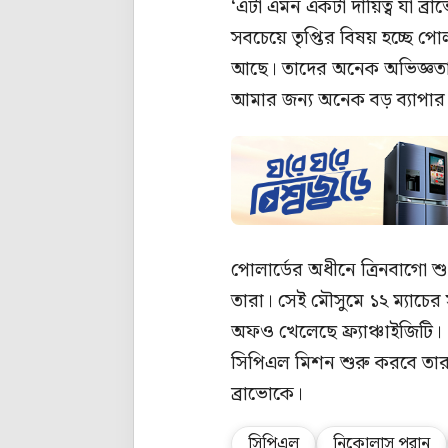
‘এটা এমন একটা দায়িত্ব যা ব
সবচেয়ে তৃপ্তির বিষয় হচ্ছে প
আছে। তাদের অনেক অভিজ্ঞতা 
আমার জন্য অনেক বড় ব্যাপার
পোলার্ডের অধীনে ত্রিনবাগো শ
তারা। সেই মৌসুমে ১২ ম্যাচের 
অফও খেলেছে ফ্র্যাঞ্চাইজিটি। ১
সিপিএল মিশন শুরু করবে তারা
ব্রাভোকে।
সিপিএল
নিকোলাস পুরান