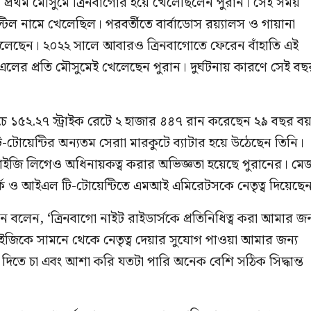
 প্রথম মৌসুমে ত্রিনবাগোর হয়ে খেলেছিলেন পুরান। সেই সময়
 স্টিল নামে খেলেছিল। পরবর্তীতে বার্বাডোস রয়্যালস ও গায়ানা
েলেছেন। ২০২২ সালে আবারও ত্রিনবাগোতে ফেরেন বাঁহাতি এই
এলের প্রতি মৌসুমেই খেলেছেন পুরান। দুর্ঘটনায় কারণে সেই বছ
াচে ১৫২.২৭ স্ট্রাইক রেটে ২ হাজার ৪৪৭ রান করেছেন ২৯ বছর ব
টি-টোয়েন্টির অন্যতম সেরাা মারকুটে ব্যাটার হয়ে উঠেছেন তিনি।
ঞ্চাইজি লিগেও অধিনায়কত্ব করার অভিজ্ঞতা হয়েছে পুরানের। ম
্ক ও আইএল টি-টোয়েন্টিতে এমআই এমিরেটসকে নেতৃত্ব দিয়েছে
ান বলেন, ‘ত্রিনবাগো নাইট রাইডার্সকে প্রতিনিধিত্ব করা আমার জন
্চাইজিকে সামনে থেকে নেতৃত্ব দেয়ার সুযোগ পাওয়া আমার জন্য
দিতে চা এবং আশা করি যতটা পারি অনেক বেশি সঠিক সিদ্ধান্ত