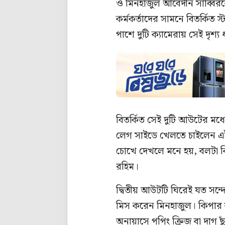
ও মিনহাজুল আবেদীন সাব্বিরক
কর্মকর্তাদের সামনে বিতর্কিত 
পাশে দুটি ক্যামেরায় সেই দৃশ্
বিতর্কিত সেই দুটি আউটের মধ্য
লেগ সাইডে খেলতে চাইলেন এই ব
চোখে দেখলে মনে হয়, বলটা ক
রহিম।
দ্বিতীয় আউটটি ঘিরেই যত সন
মিস করেন মিনহাজুল। কিপার 
অনায়াসে পপিং ক্রিজ বা দাগ ছ