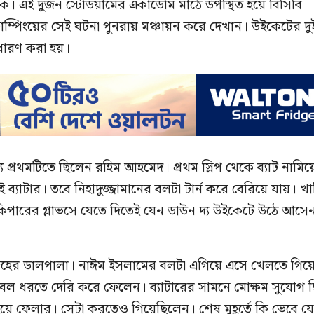
ে। এই দুজন স্টেডিয়ামের একাডেমি মাঠে উপস্থিত হয়ে বিসিবি
স্টাম্পিংয়ের সেই ঘটনা পুনরায় মঞ্চায়ন করে দেখান। উইকেটের দু
য ধারণ করা হয়।
ে প্রথমটিতে ছিলেন রহিম আহমেদ। প্রথম স্লিপ থেকে ব্যাট নামিয়
্যাটার। তবে নিহাদুজ্জামানের বলটা টার্ন করে বেরিয়ে যায়। খ
িপারের গ্লাভসে যেতে দিতেই যেন ডাউন দ্য উইকেটে উঠে আসে
্দেহের ডালপালা। নাঈম ইসলামের বলটা এগিয়ে এসে খেলতে গিয়
বল ধরতে দেরি করে ফেলেন। ব্যাটারের সামনে মোক্ষম সুযোগ 
ুঁয়ে ফেলার। সেটা করতেও গিয়েছিলেন। শেষ মুহূর্তে কি ভেবে য