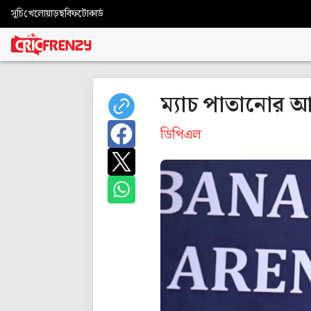
সূচি
খেলোয়াড়
ছবি
ফটোকার্ড
ম্যাচ পাতানোর আ
ডিপিএল