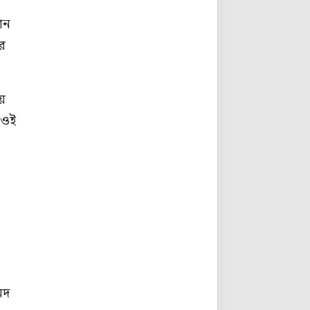
ান
এর
ীয়
 ওই
েদ