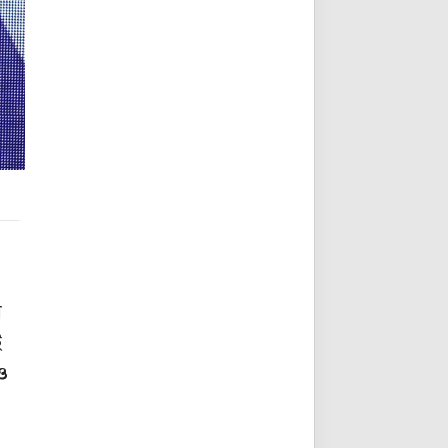
ন
ই
 ও