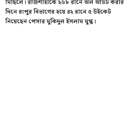
মিছিলে। রাজশাহীকে ২৬৮ রানে অল আউট করার
দিনে রংপুর বিভাগের হয়ে ৪২ রানে ৫ উইকেট
নিয়েছেন পেসার মুকিদুল ইসলাম মুগ্ধ।