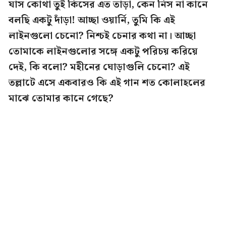
যাস কোথা তুই কিসের এত তাড়া, কেন নিস না কানে
বলছি একটু দাঁড়া! আচ্ছা ওয়ার্নি, তুমি কি এই
লাইনগুলো চেনো? নিশ্চই চেনার কথা না। আচ্ছা
তোমাকে লাইনগুলোর সঙ্গে একটু পরিচয় করিয়ে
দেই, কি বলো? মহীনের ঘোড়াগুলি চেনো? এই
তল্লাটে এসে একবারও কি এই গান শত কোলাহলের
মাঝে তোমার কানে গেছে?