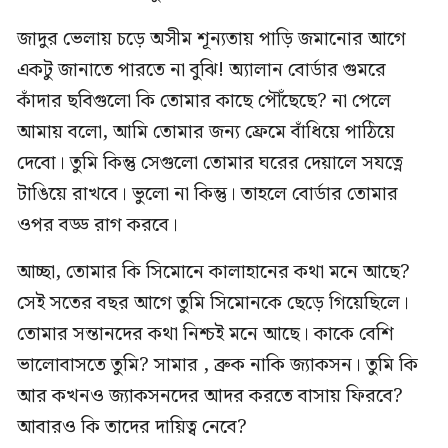
জাদুর ভেলায় চড়ে অসীম শূন্যতায় পাড়ি জমানোর আগে
একটু জানাতে পারতে না বুঝি! অ্যালান বোর্ডার গুমরে
কাঁদার ছবিগুলো কি তোমার কাছে পৌঁছেছে? না পেলে
আমায় বলো, আমি তোমার জন্য ফ্রেমে বাঁধিয়ে পাঠিয়ে
দেবো। তুমি কিন্তু সেগুলো তোমার ঘরের দেয়ালে সযত্নে
টাঙিয়ে রাখবে। ভুলো না কিন্তু। তাহলে বোর্ডার তোমার
ওপর বড্ড রাগ করবে।
আচ্ছা, তোমার কি সিমোনে কালাহানের কথা মনে আছে?
সেই সতের বছর আগে ‍তুমি সিমোনকে ছেড়ে গিয়েছিলে।
তোমার সন্তানদের কথা নিশ্চই মনে আছে। কাকে বেশি
ভালোবাসতে তুমি? সামার , ব্রুক নাকি জ্যাকসন। তুমি কি
আর কখনও জ্যাকসনদের আদর করতে বাসায় ফিরবে?
আবারও কি তাদের দায়িত্ব নেবে?