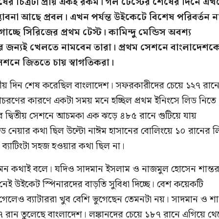
শেষের চিত্রটা প্রায় একই রকম। গল টেস্টের শেষের দিনে এ
ভাবনা আছে প্রবল। এখন পর্যন্ত উইকেটে বিশেষ পরিবর্তন ন
্ছে সিরিজের প্রথম টেস্ট। কামিন্দু মেন্ডিস অবশ্য
 জন্যই খেলতে নামবেন তারা। প্রথম সেশনে বাংলাদেশক
শনে জিততে চায় স্বাগতিকরা।
ীয় দিন শেষ করেছিল বাংলাদেশ। সফরকারীদের চেয়ে ১২৭ রান
রণের কারণে একটা সময় মনে হচ্ছিল প্রথম ইনিংসে লিড নিতে
 দিনের দ্বিতীয় সেশনে আচমকা এক ঝড়ে ৪৮৫ রানে গুটিয়ে যায়
িড নেয়ার কথা ছিল উল্টো নাঈম হাসানের বোলিংয়ে ১০ রানের 
ে ব্যাটিংটা সহজ হওয়ার কথা ছিল না।
মন কথাই বলে। যদিও সাদমান ইসলাম ও নাজমুল হোসেন শান্ত
 নেই উইকেট স্পিনারদের বাড়তি সুবিধা দিচ্ছে। বেশ কয়েকটি
 গেলেও ব্যাটাররা খুব বেশি ভুগেছেন তেমনটা নয়। সাদমান ও শা
৭ রান তুলেছে বাংলাদেশ। লঙ্কানদের চেয়ে ১৮৭ রানে এগিয়ে থ