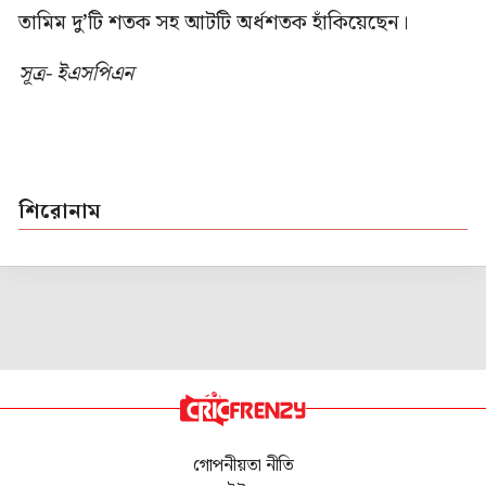
তামিম দু’টি শতক সহ আটটি অর্ধশতক হাঁকিয়েছেন।
সূত্র- ইএসপিএন
শিরোনাম
গোপনীয়তা নীতি