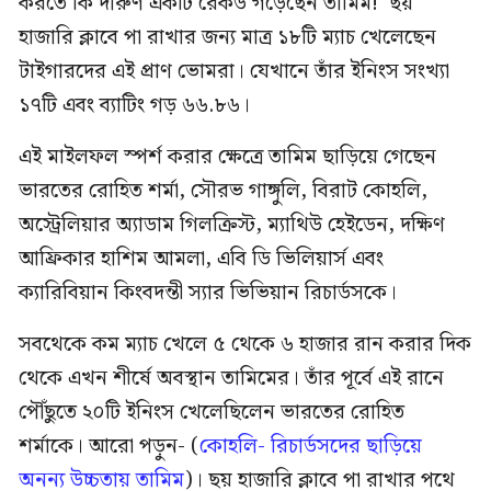
করতে কি দারুণ একটি রেকর্ড গড়েছেন তামিম! ছয়
হাজারি ক্লাবে পা রাখার জন্য মাত্র ১৮টি ম্যাচ খেলেছেন
টাইগারদের এই প্রাণ ভোমরা। যেখানে তাঁর ইনিংস সংখ্যা
১৭টি এবং ব্যাটিং গড় ৬৬.৮৬।
এই মাইলফল স্পর্শ করার ক্ষেত্রে তামিম ছাড়িয়ে গেছেন
ভারতের রোহিত শর্মা, সৌরভ গাঙ্গুলি, বিরাট কোহলি,
অস্ট্রেলিয়ার অ্যাডাম গিলক্রিস্ট, ম্যাথিউ হেইডেন, দক্ষিণ
আফ্রিকার হাশিম আমলা, এবি ডি ভিলিয়ার্স এবং
ক্যারিবিয়ান কিংবদন্তী স্যার ভিভিয়ান রিচার্ডসকে।
সবথেকে কম ম্যাচ খেলে ৫ থেকে ৬ হাজার রান করার দিক
থেকে এখন শীর্ষে অবস্থান তামিমের। তাঁর পূর্বে এই রানে
পৌঁছুতে ২০টি ইনিংস খেলেছিলেন ভারতের রোহিত
শর্মাকে। আরো পড়ুন- (
কোহলি- রিচার্ডসদের ছাড়িয়ে
অনন্য উচ্চতায় তামিম
)। ছয় হাজারি ক্লাবে পা রাখার পথে