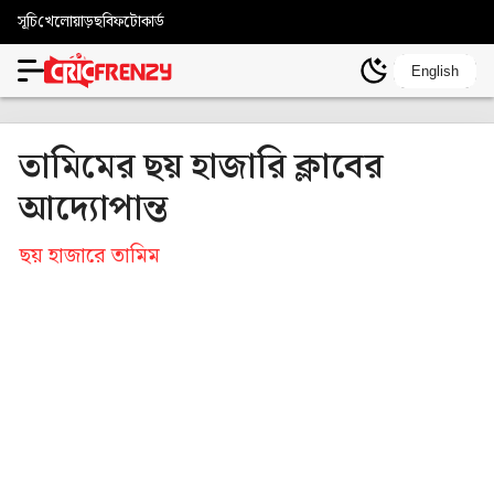
সূচি
খেলোয়াড়
ছবি
ফটোকার্ড
English
তামিমের ছয় হাজারি ক্লাবের
আদ্যোপান্ত
ছয় হাজারে তামিম