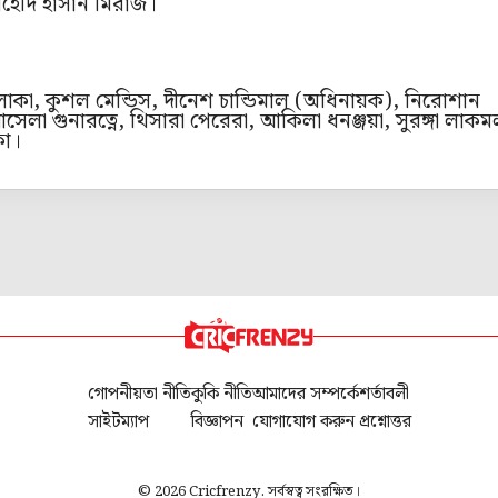
হেদি হাসান মিরাজ।
থিলাকা, কুশল মেন্ডিস, দীনেশ চান্ডিমাল (অধিনায়ক), নিরোশান
লা গুনারত্নে, থিসারা পেরেরা, আকিলা ধনঞ্জয়া, সুরঙ্গা লাকম
ংকা।
গোপনীয়তা নীতি
কুকি নীতি
আমাদের সম্পর্কে
শর্তাবলী
সাইটম্যাপ
বিজ্ঞাপন
যোগাযোগ করুন
প্রশ্নোত্তর
© 2026 Cricfrenzy. সর্বস্বত্ব সংরক্ষিত।