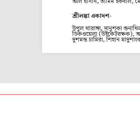
আল হাসান, তামিম ইকবাল, মে
শ্রীলঙ্কা একাদশ-
উপুল থারাঙ্গা, দানুশকা গুনা
ডিকওয়েলা (উইকেটরক্ষক), আসে
দুশমন্ত চামিরা, শিহান মাদুশা