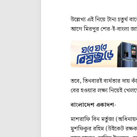
উল্লেখ্য এই নিয়ে টানা চতুর্থ
আগে মিরপুর শের-ই-বাংলা জাতী
তবে, তিনবারই ব্যর্থতার দায় ক
বের হওয়ার লক্ষ্য নিয়েই খেল
বাংলাদেশ একাদশ-
মাশরাফি বিন মর্তুজা (অধিনায়ক
মুশফিকুর রহিম (উইকেট রক্ষক