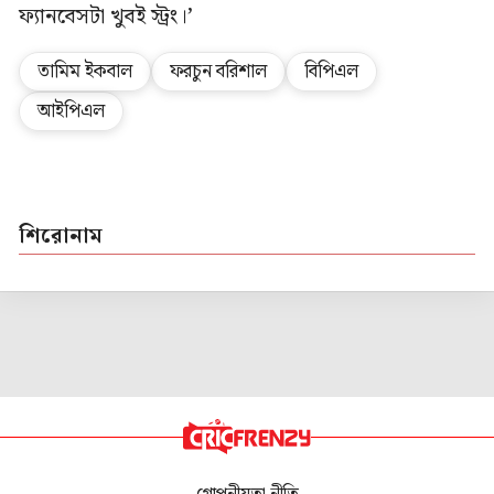
ফ্যানবেসটা খুবই স্ট্রং।’
তামিম ইকবাল
ফরচুন বরিশাল
বিপিএল
আইপিএল
শিরোনাম